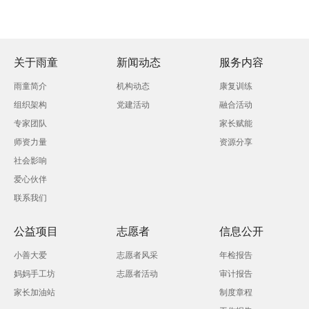
关于雨童
新闻动态
服务内容
雨童简介
机构动态
康复训练
组织架构
党建活动
融合活动
专家团队
家长赋能
师资力量
资源分享
社会影响
爱心伙伴
联系我们
公益项目
志愿者
信息公开
小善大爱
志愿者风采
年检报告
妈妈手工坊
志愿者活动
审计报告
家长加油站
制度章程