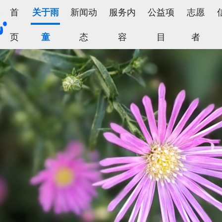
首
关于雨
新闻动
服务内
公益项
志愿
页
童
态
容
目
者