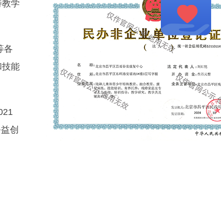
特教学
等各
和技能
21
公益创